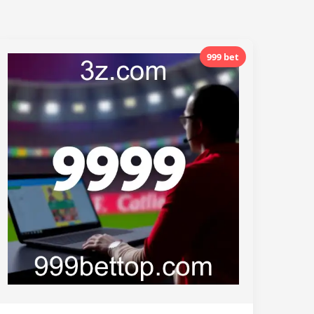
999 bet