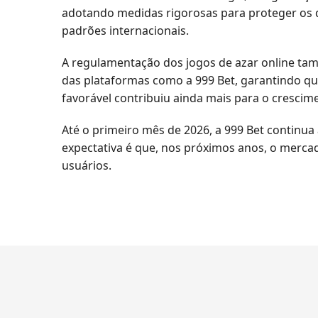
adotando medidas rigorosas para proteger os 
padrões internacionais.
A regulamentação dos jogos de azar online tam
das plataformas como a 999 Bet, garantindo qu
favorável contribuiu ainda mais para o cresci
Até o primeiro mês de 2026, a 999 Bet continua
expectativa é que, nos próximos anos, o mercad
usuários.