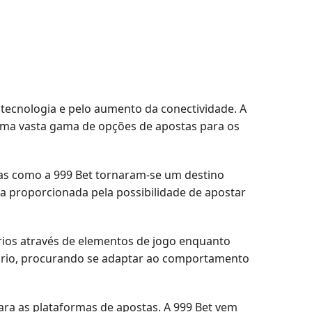
 tecnologia e pelo aumento da conectividade. A
uma vasta gama de opções de apostas para os
mas como a 999 Bet tornaram-se um destino
ia proporcionada pela possibilidade de apostar
rios através de elementos de jogo enquanto
usuário, procurando se adaptar ao comportamento
ra as plataformas de apostas. A 999 Bet vem