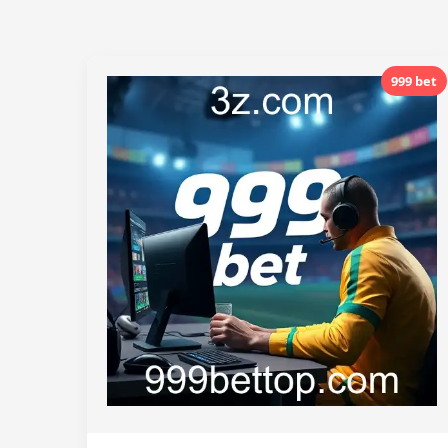
999 bet