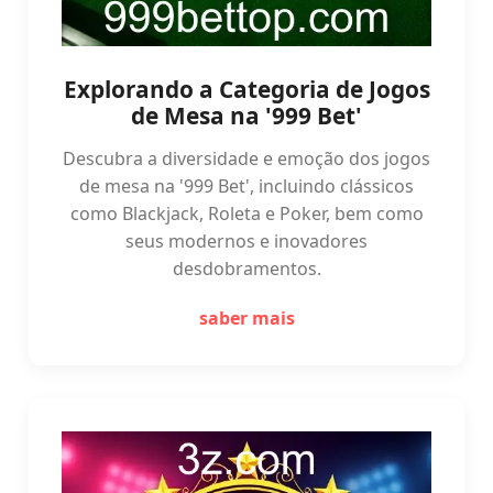
Explorando a Categoria de Jogos
de Mesa na '999 Bet'
Descubra a diversidade e emoção dos jogos
de mesa na '999 Bet', incluindo clássicos
como Blackjack, Roleta e Poker, bem como
seus modernos e inovadores
desdobramentos.
saber mais