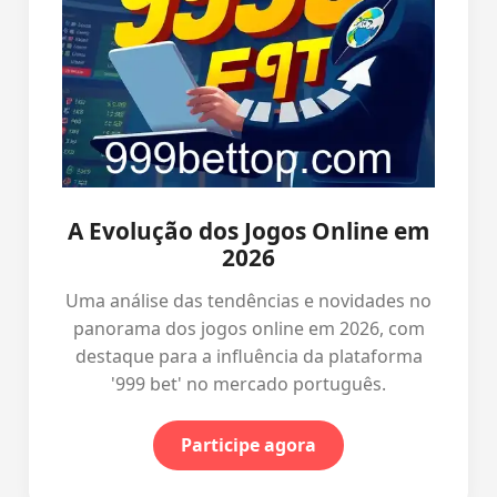
A Evolução dos Jogos Online em
2026
Uma análise das tendências e novidades no
panorama dos jogos online em 2026, com
destaque para a influência da plataforma
'999 bet' no mercado português.
Participe agora