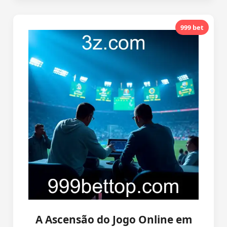
999 bet
A Ascensão do Jogo Online em