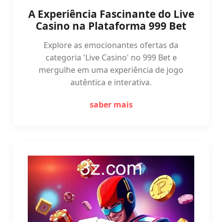
A Experiência Fascinante do Live
Casino na Plataforma 999 Bet
Explore as emocionantes ofertas da
categoria 'Live Casino' no 999 Bet e
mergulhe em uma experiência de jogo
autêntica e interativa.
saber mais