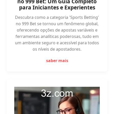
no 999 Bet: Um Guia Completo
para Iniciantes e Experientes
Descubra como a categoria 'Sports Betting'
no 999 Bet se tornou um fenômeno global,
oferecendo opções de apostas variáveis e
ferramentas analíticas poderosas, tudo em
um ambiente seguro e acessível para todos
os níveis de apostadores.
saber mais