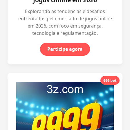
Explorando as tendências e desafios
enfrentados pelo mercado de jogos online
em 2026, com foco em segurança,
tecnologia e regulamentação.
Participe agora
999 bet