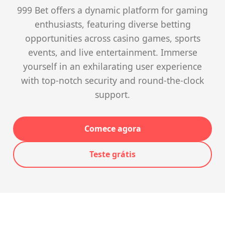
999 Bet offers a dynamic platform for gaming
enthusiasts, featuring diverse betting
opportunities across casino games, sports
events, and live entertainment. Immerse
yourself in an exhilarating user experience
with top-notch security and round-the-clock
support.
Comece agora
Teste grátis