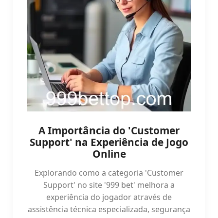
A Importância do 'Customer
Support' na Experiência de Jogo
Online
Explorando como a categoria 'Customer
Support' no site '999 bet' melhora a
experiência do jogador através de
assistência técnica especializada, segurança