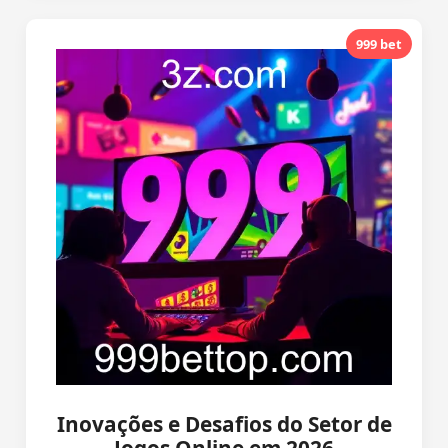
999 bet
Inovações e Desafios do Setor de
Jogos Online em 2026