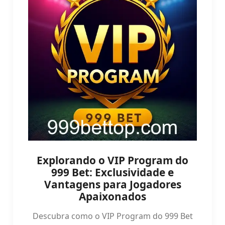
Explorando o VIP Program do
999 Bet: Exclusividade e
Vantagens para Jogadores
Apaixonados
Descubra como o VIP Program do 999 Bet