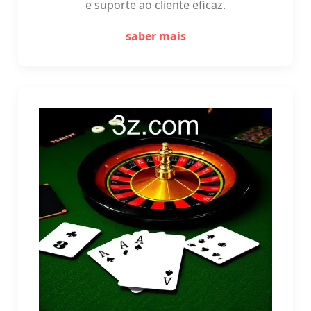
e suporte ao cliente eficaz.
saber mais